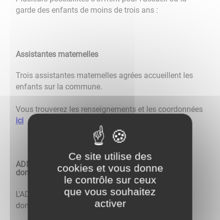
garde des enfants de moins de trois ans :
Assistantes maternelles
Trois assistantes maternelles agrées accueillent les
enfants sur la commune.
Vous trouverez les renseignements et les coordonnées
ici
Ce site utilise des
ADMR (Aide à Domicile en Milieu Rural) - Garde à
cookies et vous donne
domicile
le contrôle sur ceux
que vous souhaitez
L'ADMR propose des solutions de garde d'enfants à
activer
domicile ou de halte garderie, à retrouver
ici