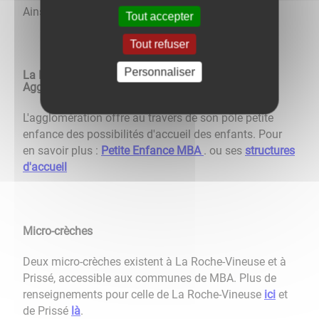
Ainsi que des témoignages de parents
ICI
Tout accepter
Tout refuser
Personnaliser
La Petite Enfance Mâconnais Beaujolais
Agglomération
L'agglomération offre au travers de son pôle petite
enfance des possibilités d'accueil des enfants. Pour
en savoir plus :
Petite Enfance MBA
. ou ses
structures
d'accueil
Micro-crèches
Deux micro-crèches existent à La Roche-Vineuse et à
Prissé, accessible aux communes de MBA. Plus de
renseignements pour celle de La Roche-Vineuse
ici
et
de Prissé
là
.