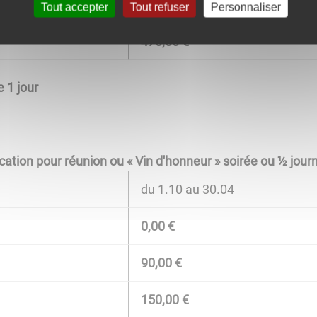
290,00 €
Tout accepter
Tout refuser
Personnaliser
470,00 €
 1 jour
cation pour réunion ou « Vin d'honneur » soirée ou ½ jour
du 1.10 au 30.04
0,00 €
90,00 €
150,00 €