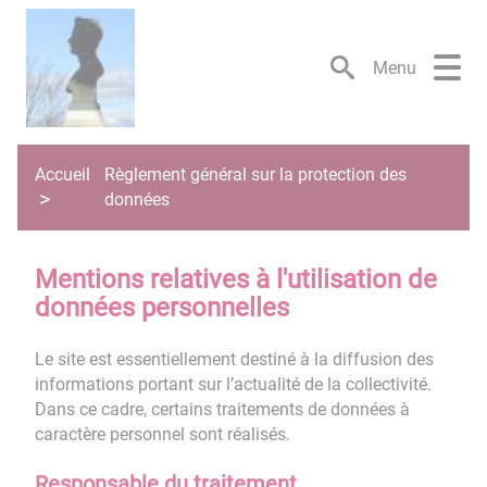
Lien
Lien
Lien
Lien
Panneau de gestion des cookies
d'accès
d'accès
d'accès
d'accès
rapide
rapide
rapide
rapide
Menu
au
au
à
au
menu
contenu
la
pied
principal
recherche
de
page
Accueil
Règlement général sur la protection des
données
Mentions relatives à l'utilisation de
données personnelles
Le site est essentiellement destiné à la diffusion des
informations portant sur l’actualité de la collectivité.
Dans ce cadre, certains traitements de données à
caractère personnel sont réalisés.
Responsable du traitement